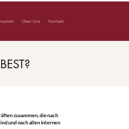
ersonen
Über Uns
Kontakt
BEST?
räften zusammen, die nach
ind und nach allen internen