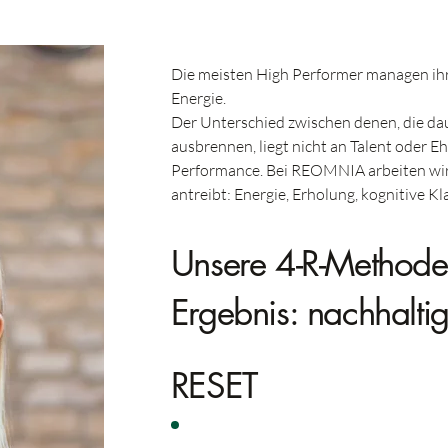
Die meisten High Performer managen ihr
Energie.
Der Unterschied zwischen denen, die dau
ausbrennen, liegt nicht an Talent oder E
Performance. Bei REOMNIA arbeiten wir
antreibt: Energie, Erholung, kognitive K
Unsere 4-R-Methode. 
Ergebnis: nachhaltig
RESET
Stopp das Muster, bevor es dich stoppt