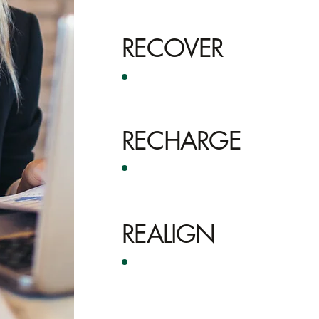
RECOVER
Echte Regeneration statt kurzfristiger 
RECHARGE
Strukturen schaffen, die dich aufladen 
REALIGN
Klarheit gewinnen, was wirklich zählt u
hinarbeiten.